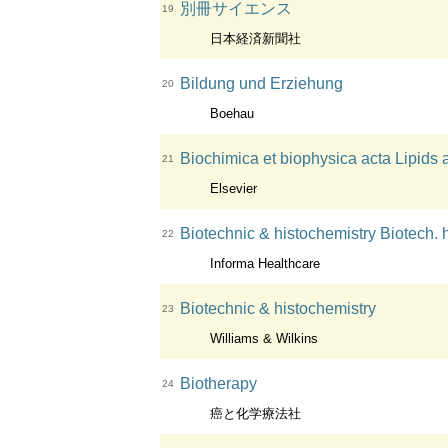
別冊サイエンス
19
日本経済新聞社
Bildung und Erziehung
20
Boehau
Biochimica et biophysica acta Lipids 
21
Elsevier
Biotechnic & histochemistry Biotech. 
22
Informa Healthcare
Biotechnic & histochemistry
23
Williams & Wilkins
Biotherapy
24
癌と化学療法社