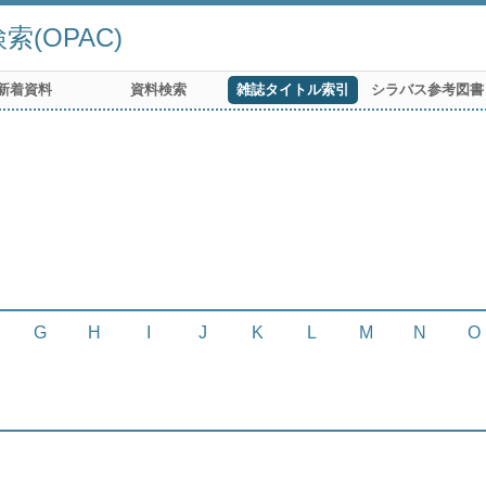
(OPAC)
新着資料
資料検索
雑誌タイトル索引
シラバス参考図書
G
H
I
J
K
L
M
N
O