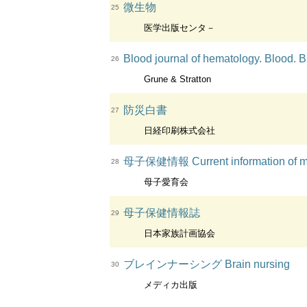
微生物
25
医学出版センタ－
Blood journal of hematology. Blood. B
26
Grune & Stratton
防災白書
27
日経印刷株式会社
母子保健情報 Current information of mat
28
母子愛育会
母子保健情報誌
29
日本家族計画協会
ブレインナーシング Brain nursing
30
メディカ出版