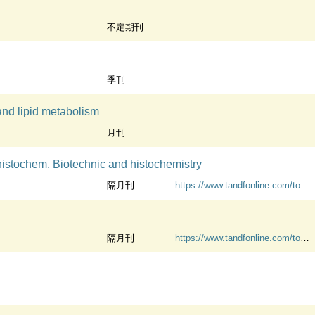
不定期刊
季刊
and lipid metabolism
月刊
histochem. Biotechnic and histochemistry
隔月刊
https://www.tandfonline.com/toc/ibih20/current
隔月刊
https://www.tandfonline.com/toc/ibih20/current