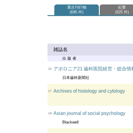
逐次刊行物
紀要
695 件
925 件
雑誌名
出 版 者
アポロニア21 歯科医院経営・総合情
16
日本歯科新聞社
Archives of histology and cytology
17
Asian journal of social psychology
18
Blackwell