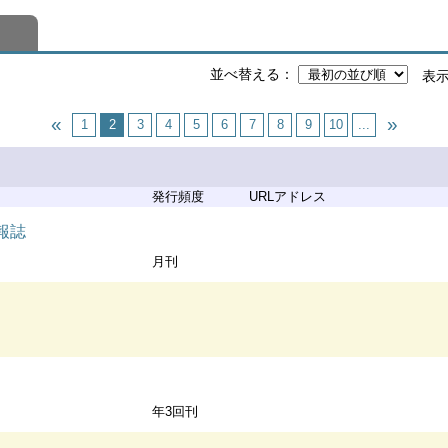
並べ替える
表
1
2
3
4
5
6
7
8
9
10
...
発行頻度
URLアドレス
報誌
月刊
年3回刊