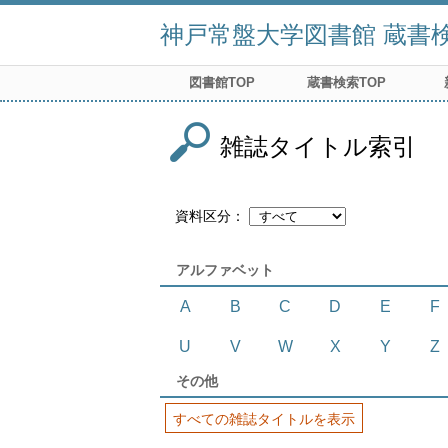
神戸常盤大学図書館 蔵書検索
図書館TOP
蔵書検索TOP
雑誌タイトル索引
資料区分
アルファベット
A
B
C
D
E
F
U
V
W
X
Y
Z
その他
すべての雑誌タイトルを表示