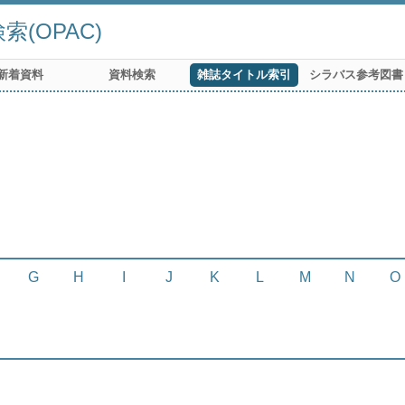
(OPAC)
新着資料
資料検索
雑誌タイトル索引
シラバス参考図書
G
H
I
J
K
L
M
N
O