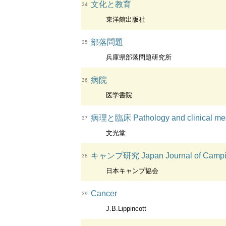
文化と教育
34
東洋館出版社
部落問題
35
兵庫県部落問題研究所
病院
36
医学書院
病理と臨床 Pathology and clinical me
37
文光堂
キャンプ研究 Japan Journal of Ca
38
日本キャンプ協会
Cancer
39
J.B.Lippincott