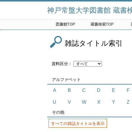
神戸常盤大学図書館 蔵書検索
図書館TOP
蔵書検索TOP
雑誌タイトル索引
資料区分
アルファベット
A
B
C
D
E
F
U
V
W
X
Y
Z
その他
すべての雑誌タイトルを表示