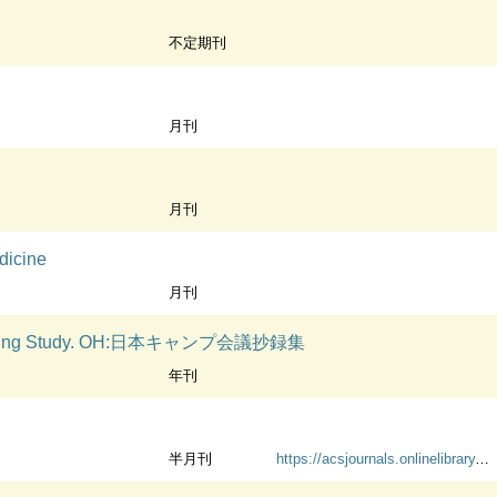
不定期刊
月刊
月刊
dicine
月刊
mping Study. OH:日本キャンプ会議抄録集
年刊
半月刊
https://acsjournals.onlinelibrary.wiley.com/journal/10970142