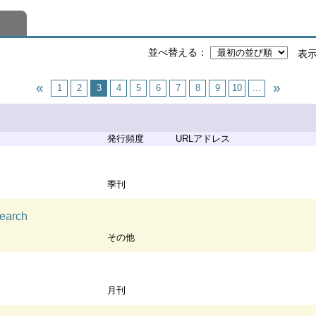
並べ替える
表
1
2
3
4
5
6
7
8
9
10
...
発行頻度
URLアドレス
季刊
esearch
その他
月刊