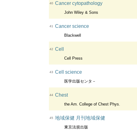
Cancer cytopathology
40
John Wiley & Sons
Cancer science
41
Blackwell
Cell
42
Cell Press
Cell science
43
医学出版センタ－
Chest
44
the Am. College of Chest Phys.
地域保健 月刊地域保健
45
東京法規出版