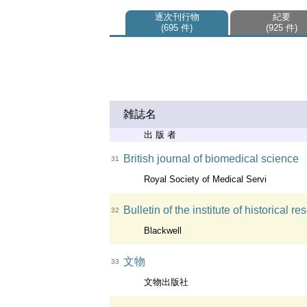
逐次刊行物
紀要
695 件
925 件
雑誌名
出 版 者
British journal of biomedical science
31
Royal Society of Medical Servi
Bulletin of the institute of historical r
32
Blackwell
文物
33
文物出版社