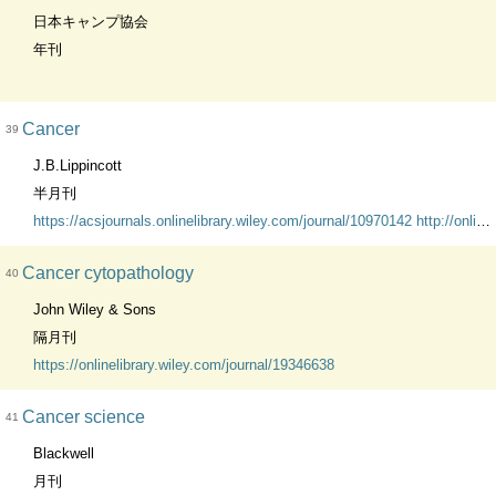
日本キャンプ協会
年刊
Cancer
39
J.B.Lippincott
半月刊
https://acsjournals.onlinelibrary.wiley.com/journal/10970142
http://onlinelibrary.wiley.com/journal/10.1002/(ISSN)1097-0142
Cancer cytopathology
40
John Wiley & Sons
隔月刊
https://onlinelibrary.wiley.com/journal/19346638
Cancer science
41
Blackwell
月刊