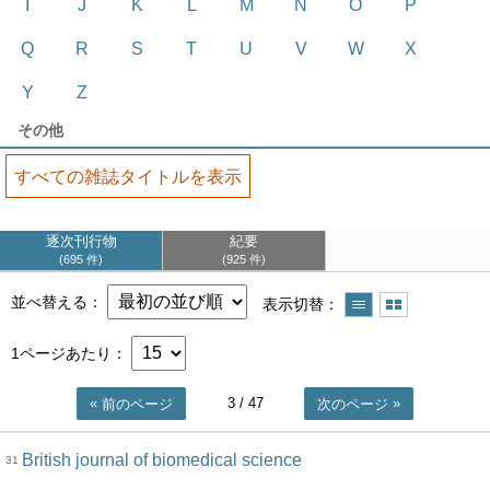
I
J
K
L
M
N
O
P
Q
R
S
T
U
V
W
X
Y
Z
その他
すべての雑誌タイトルを表示
逐次刊行物
紀要
695 件
925 件
並べ替える
表示切替
1ページあたり
3
/ 47
前のページ
次のページ
British journal of biomedical science
31