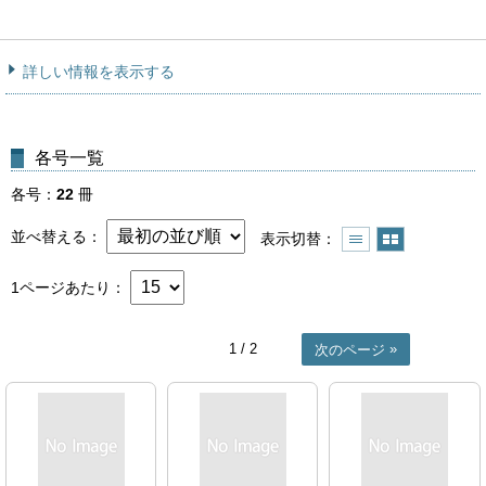
詳しい情報を表示する
各号一覧
各号
22
冊
並べ替える
表示切替
1ページあたり
1
/ 2
次のページ