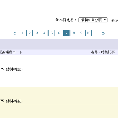
並べ替える
表
1
2
3
4
5
6
7
8
9
10
...
 配架場所コード
各号 - 特集記事
-75（製本雑誌）
-75（製本雑誌）