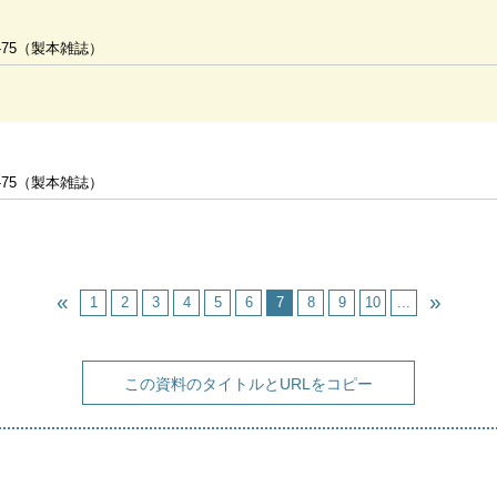
-75（製本雑誌）
-75（製本雑誌）
1
2
3
4
5
6
7
8
9
10
...
この資料のタイトルとURLをコピー