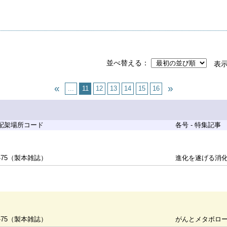
並べ替える
表
...
11
12
13
14
15
16
 配架場所コード
各号 - 特集記事
-75（製本雑誌）
進化を遂げる消
-75（製本雑誌）
がんとメタボロ