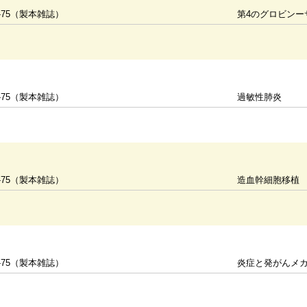
-75（製本雑誌）
第4のグロビンー
-75（製本雑誌）
過敏性肺炎
-75（製本雑誌）
造血幹細胞移植
-75（製本雑誌）
炎症と発がんメ