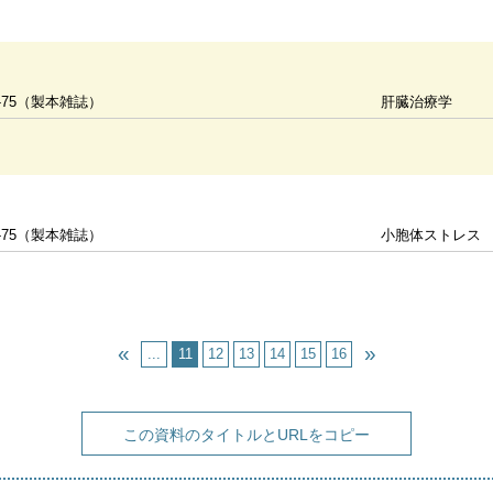
-75（製本雑誌）
肝臓治療学
-75（製本雑誌）
小胞体ストレス
...
11
12
13
14
15
16
この資料のタイトルとURLをコピー