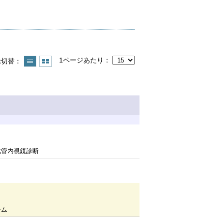
1ページあたり
示切替
化管内視鏡診断
ーム