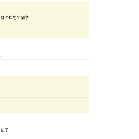
応答の疾患生物学
患
遺伝子