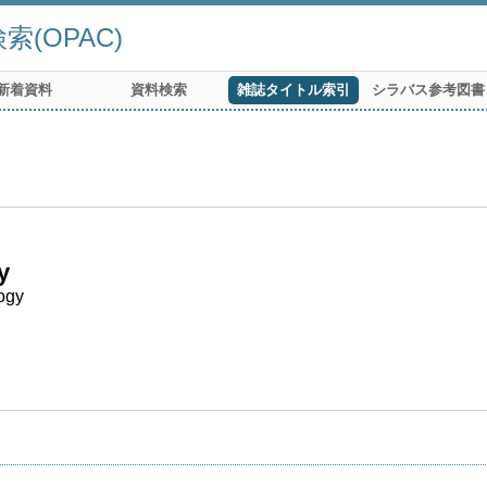
(OPAC)
新着資料
資料検索
雑誌タイトル索引
シラバス参考図書
y
ogy