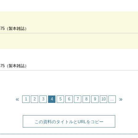
-75（製本雑誌）
-75（製本雑誌）
1
2
3
4
5
6
7
8
9
10
...
この資料のタイトルとURLをコピー