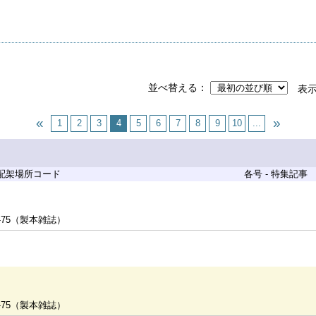
並べ替える
表
1
2
3
4
5
6
7
8
9
10
...
 配架場所コード
各号 - 特集記事
-75（製本雑誌）
-75（製本雑誌）