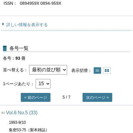
ISSN
0894959X 0894-959X
詳しい情報を表示する
各号一覧
各号
93
冊
並べ替える
表示切替
1ページあたり
5
/ 7
前のページ
次のページ
Vol.6 No.5 (33)
61
1993-9/10
集密53-75（製本雑誌）