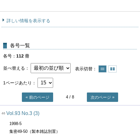
詳しい情報を表示する
各号一覧
各号
112
冊
並べ替える
表示切替
1ページあたり
4
/ 8
前のページ
次のページ
Vol.93 No.3 (3)
46
1998-5
集密49-50（製本雑誌別置）