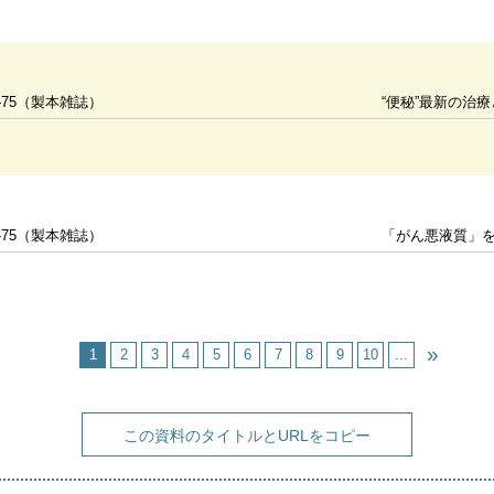
-75（製本雑誌）
“便秘”最新の治
-75（製本雑誌）
「がん悪液質」を知って
1
2
3
4
5
6
7
8
9
10
...
この資料のタイトルとURLをコピー