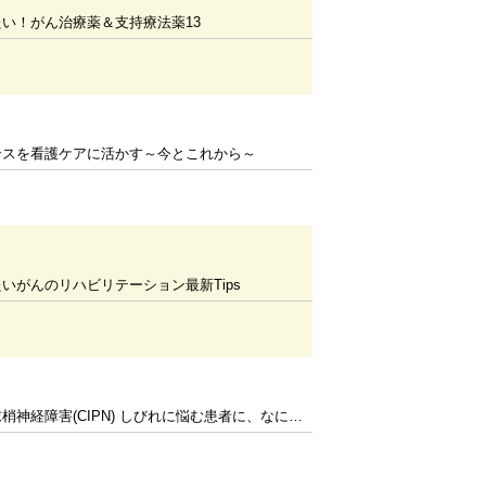
い！がん治療薬＆支持療法薬13
ンスを看護ケアに活かす～今とこれから～
いがんのリハビリテーション最新Tips
経障害(CIPN) しびれに悩む患者に、なにができるか