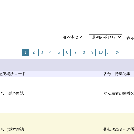
並べ替える
表
1
2
3
4
5
6
7
8
9
10
...
 配架場所コード
各号 - 特集記事
-75（製本雑誌）
がん患者の療養の
-75（製本雑誌）
骨転移患者への