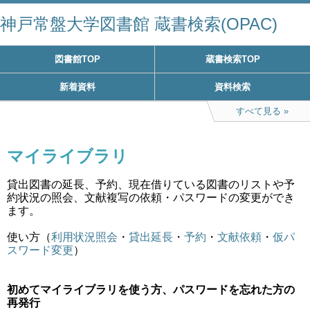
神戸常盤大学図書館 蔵書検索(OPAC)
図書館TOP
蔵書検索TOP
新着資料
資料検索
すべて見る
マイライブラリ
貸出図書の延長、予約、現在借りている図書のリストや予
約状況の照会、文献複写の依頼・パスワードの変更ができ
ます。
使い方（
利用状況照会
・
貸出延長
・
予約
・
文献依頼
・
仮パ
スワード変更
）
初めてマイライブラリを使う方、パスワードを忘れた方の
再発行