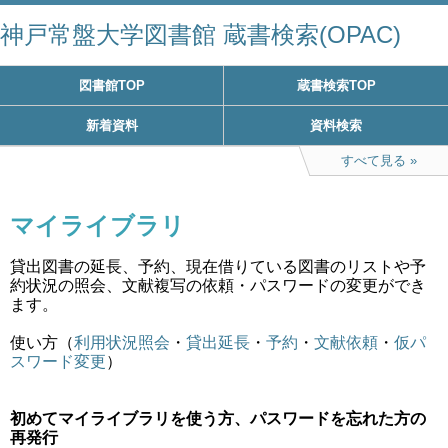
神戸常盤大学図書館 蔵書検索(OPAC)
図書館TOP
蔵書検索TOP
新着資料
資料検索
すべて見る
マイライブラリ
貸出図書の延長、予約、現在借りている図書のリストや予
約状況の照会、文献複写の依頼・パスワードの変更ができ
ます。
使い方（
利用状況照会
・
貸出延長
・
予約
・
文献依頼
・
仮パ
スワード変更
）
初めてマイライブラリを使う方、パスワードを忘れた方の
再発行