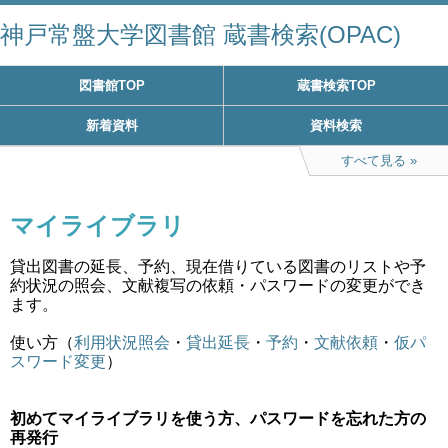
神戸常盤大学図書館 蔵書検索(OPAC)
図書館TOP
蔵書検索TOP
新着資料
資料検索
すべて見る
マイライブラリ
貸出図書の延長、予約、現在借りている図書のリストや予
約状況の照会、文献複写の依頼・パスワードの変更ができ
ます。
使い方（
利用状況照会
・
貸出延長
・
予約
・
文献依頼
・
仮パ
スワード変更
）
初めてマイライブラリを使う方、パスワードを忘れた方の
再発行