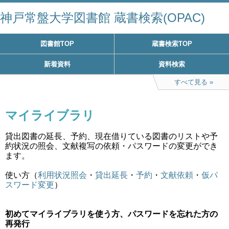
神戸常盤大学図書館 蔵書検索(OPAC)
図書館TOP
蔵書検索TOP
新着資料
資料検索
すべて見る
マイライブラリ
貸出図書の延長、予約、現在借りている図書のリストや予
約状況の照会、文献複写の依頼・パスワードの変更ができ
ます。
使い方（
利用状況照会
・
貸出延長
・
予約
・
文献依頼
・
仮パ
スワード変更
）
初めてマイライブラリを使う方、パスワードを忘れた方の
再発行