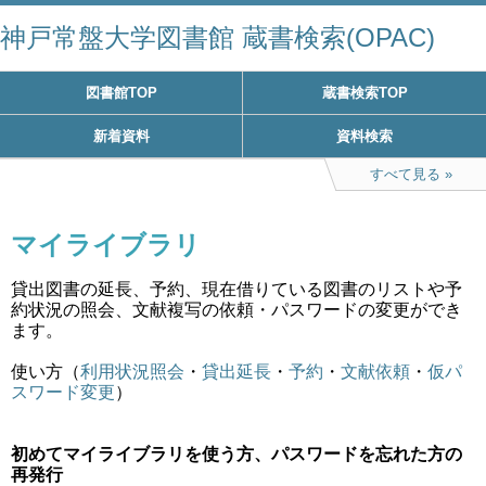
神戸常盤大学図書館 蔵書検索(OPAC)
図書館TOP
蔵書検索TOP
新着資料
資料検索
すべて見る
マイライブラリ
貸出図書の延長、予約、現在借りている図書のリストや予
約状況の照会、文献複写の依頼・パスワードの変更ができ
ます。
使い方（
利用状況照会
・
貸出延長
・
予約
・
文献依頼
・
仮パ
スワード変更
）
初めてマイライブラリを使う方、パスワードを忘れた方の
再発行