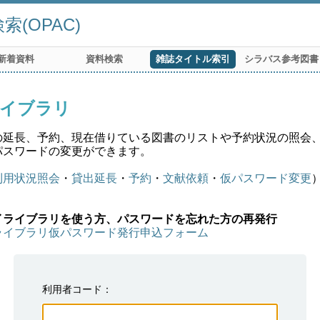
(OPAC)
新着資料
資料検索
雑誌タイトル索引
シラバス参考図書
イブラリ
の延長、予約、現在借りている図書のリストや予約状況の照会
パスワードの変更ができます。
利用状況照会
・
貸出延長
・
予約
・
文献依頼
・
仮パスワード変更
イライブラリを使う方、パスワードを忘れた方の再発行
ライブラリ仮パスワード発行申込フォーム
利用者コード