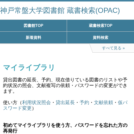
神戸常盤大学図書館 蔵書検索(OPAC)
図書館TOP
蔵書検索TOP
新着資料
資料検索
すべて見る
マイライブラリ
貸出図書の延長、予約、現在借りている図書のリストや予
約状況の照会、文献複写の依頼・パスワードの変更ができ
ます。
使い方（
利用状況照会
・
貸出延長
・
予約
・
文献依頼
・
仮パ
スワード変更
）
初めてマイライブラリを使う方、パスワードを忘れた方の
再発行