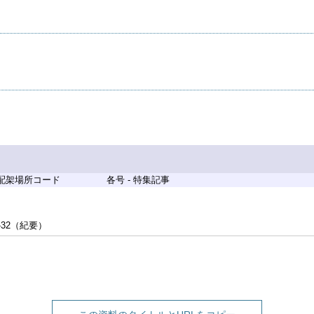
 配架場所コード
各号 - 特集記事
-32（紀要）