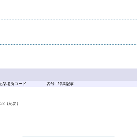
 配架場所コード
各号 - 特集記事
-32（紀要）