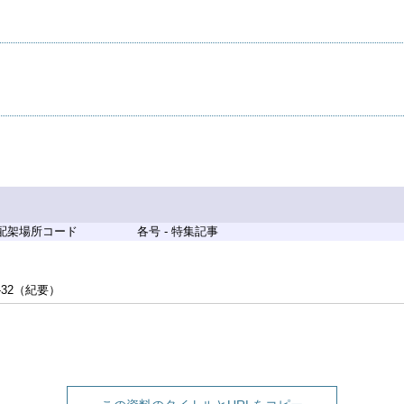
 配架場所コード
各号 - 特集記事
-32（紀要）