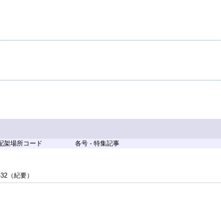
 配架場所コード
各号 - 特集記事
-32（紀要）