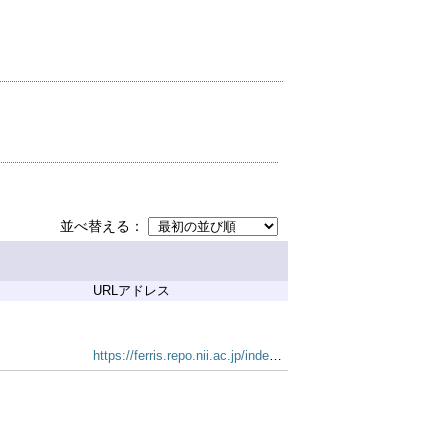
並べ替える
URLアドレス
https://ferris.repo.nii.ac.jp/index.php?action=pages_view_main&active_action=repository_view_main_item_snippet&index_id=67&pn=1&count=20&order=7&lang=japanese&page_id=13&block_id=21