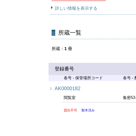
詳しい情報を表示する
所蔵一覧
所蔵
1
冊
登録番号
各号 - 保管場所コード
各号 -
AK0000182
1
閲覧室
集密53
貸出不可
製本済み