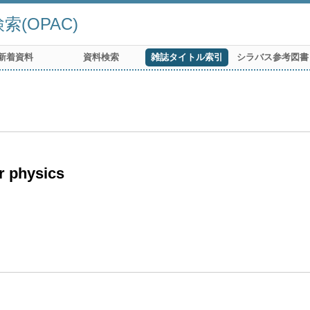
(OPAC)
新着資料
資料検索
雑誌タイトル索引
シラバス参考図書
r physics