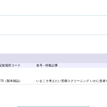
 配架場所コード
各号 - 特集記事
-75（製本雑誌）
いまこそ考えたい苦痛スクリーニング いかに患者ケ