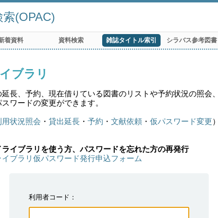
(OPAC)
新着資料
資料検索
雑誌タイトル索引
シラバス参考図書
イブラリ
の延長、予約、現在借りている図書のリストや予約状況の照会
パスワードの変更ができます。
利用状況照会
・
貸出延長
・
予約
・
文献依頼
・
仮パスワード変更
イライブラリを使う方、パスワードを忘れた方の再発行
ライブラリ仮パスワード発行申込フォーム
利用者コード