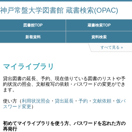
神戸常盤大学図書館 蔵書検索(OPAC)
図書館TOP
蔵書検索TOP
新着資料
資料検索
すべて見る
マイライブラリ
貸出図書の延長、予約、現在借りている図書のリストや予
約状況の照会、文献複写の依頼・パスワードの変更ができ
ます。
使い方（
利用状況照会
・
貸出延長
・
予約
・
文献依頼
・
仮パ
スワード変更
）
初めてマイライブラリを使う方、パスワードを忘れた方の
再発行