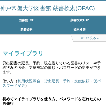
神戸常盤大学図書館 蔵書検索(OPAC)
図書館TOP
蔵書検索TOP
新着資料
資料検索
すべて見る
マイライブラリ
貸出図書の延長、予約、現在借りている図書のリストや予
約状況の照会、文献複写の依頼・パスワードの変更ができ
ます。
使い方（
利用状況照会
・
貸出延長
・
予約
・
文献依頼
・
仮パ
スワード変更
）
初めてマイライブラリを使う方、パスワードを忘れた方の
再発行