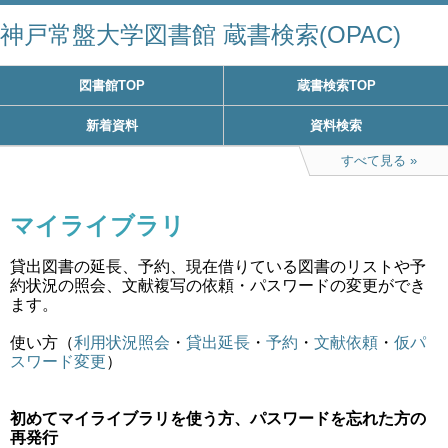
神戸常盤大学図書館 蔵書検索(OPAC)
図書館TOP
蔵書検索TOP
新着資料
資料検索
すべて見る
マイライブラリ
貸出図書の延長、予約、現在借りている図書のリストや予
約状況の照会、文献複写の依頼・パスワードの変更ができ
ます。
使い方（
利用状況照会
・
貸出延長
・
予約
・
文献依頼
・
仮パ
スワード変更
）
初めてマイライブラリを使う方、パスワードを忘れた方の
再発行