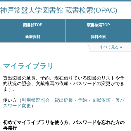
神戸常盤大学図書館 蔵書検索(OPAC)
図書館TOP
蔵書検索TOP
新着資料
資料検索
すべて見る
マイライブラリ
貸出図書の延長、予約、現在借りている図書のリストや予
約状況の照会、文献複写の依頼・パスワードの変更ができ
ます。
使い方（
利用状況照会
・
貸出延長
・
予約
・
文献依頼
・
仮パ
スワード変更
）
初めてマイライブラリを使う方、パスワードを忘れた方の
再発行