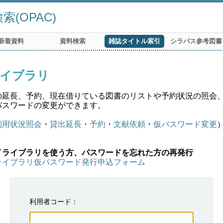
(OPAC)
新着資料
資料検索
雑誌タイトル索引
シラバス参考図書
イブラリ
の延長、予約、現在借りている図書のリストや予約状況の照会
パスワードの変更ができます。
利用状況照会
・
貸出延長
・
予約
・
文献依頼
・
仮パスワード変更
イライブラリを使う方、パスワードを忘れた方の再発行
ライブラリ仮パスワード発行申込フォーム
利用者コード