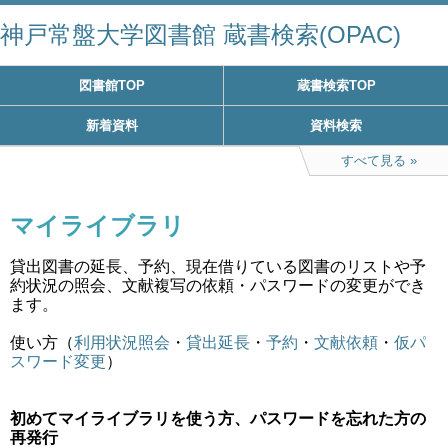
神戸常盤大学図書館 蔵書検索(OPAC)
図書館TOP
蔵書検索TOP
新着資料
資料検索
すべて見る
マイライブラリ
貸出図書の延長、予約、現在借りている図書のリストや予
約状況の照会、文献複写の依頼・パスワードの変更ができ
ます。
使い方（
利用状況照会
・
貸出延長
・
予約
・
文献依頼
・
仮パ
スワード変更
）
初めてマイライブラリを使う方、パスワードを忘れた方の
再発行