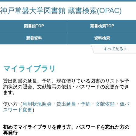
神戸常盤大学図書館 蔵書検索(OPAC)
図書館TOP
蔵書検索TOP
新着資料
資料検索
すべて見る
マイライブラリ
貸出図書の延長、予約、現在借りている図書のリストや予
約状況の照会、文献複写の依頼・パスワードの変更ができ
ます。
使い方（
利用状況照会
・
貸出延長
・
予約
・
文献依頼
・
仮パ
スワード変更
）
初めてマイライブラリを使う方、パスワードを忘れた方の
再発行