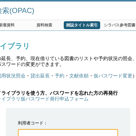
(OPAC)
新着資料
資料検索
雑誌タイトル索引
シラバス参考図書
イブラリ
の延長、予約、現在借りている図書のリストや予約状況の照会
パスワードの変更ができます。
利用状況照会
・
貸出延長
・
予約
・
文献依頼
・
仮パスワード変更
イライブラリを使う方、パスワードを忘れた方の再発行
ライブラリ仮パスワード発行申込フォーム
利用者コード