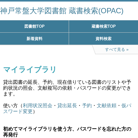
神戸常盤大学図書館 蔵書検索(OPAC)
図書館TOP
蔵書検索TOP
新着資料
資料検索
すべて見る
マイライブラリ
貸出図書の延長、予約、現在借りている図書のリストや予
約状況の照会、文献複写の依頼・パスワードの変更ができ
ます。
使い方（
利用状況照会
・
貸出延長
・
予約
・
文献依頼
・
仮パ
スワード変更
）
初めてマイライブラリを使う方、パスワードを忘れた方の
再発行