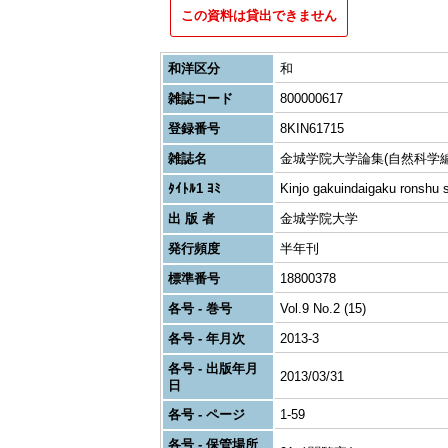
この資料は貸出できません
和洋区分
和
雑誌コード
800000617
登録番号
8KIN61715
雑誌名
金城学院大学論集(自然科学編
ﾀｲﾄﾙ1 ﾖﾐ
Kinjo gakuindaigaku ronshu 
出 版 者
金城学院大学
発行頻度
半年刊
標準番号
18800378
各号 - 巻号
Vol.9 No.2 (15)
各号 - 年月次
2013-3
各号 - 出版年月
2013/03/31
日
各号 - ページ
1-59
各号 - 保管場所