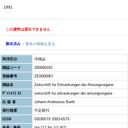
1991
この資料は貸出できません
製本済み
製本の情報を見る
和洋区分
洋雑誌
雑誌コード
200000183
登録番号
ZE0000067
雑誌名
Zeitschrift fur Erkrankungen der Atmungsorgane
ｻﾞｯｼﾒｲ1 ﾖﾐ
zeitschrift fur erkrankungen der atmungsorgane
出 版 者
Johann Ambrosius Barth
発行頻度
不定期刊
ISSN
0303657X 0303-657X
各号 - 巻号
Vol.177 No.1/2 (67)