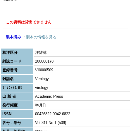
この資料は貸出できません
製本済み
製本の情報を見る
和洋区分
洋雑誌
雑誌コード
200000178
登録番号
VI0000509
雑誌名
Virology
ｻﾞｯｼﾒｲ1 ﾖﾐ
virology
出 版 者
Academic Press
発行頻度
半月刊
ISSN
00426822 0042-6822
各号 - 巻号
Vol.311 No.1 (509)