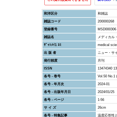
和洋区分
和雑誌
雑誌コード
200000268
登録番号
MSD000306
雑誌名
メディカル・サイ
ｻﾞｯｼﾒｲ1 ﾖﾐ
medical scie
出 版 者
ニュー・サ
発行頻度
月刊
ISSN
13474340 13
各号 - 巻号
Vol.50 No.1 
各号 - 年月次
2024-01
各号 - 出版年月日
2024/01/25
各号 - ページ
1-56
サ イ ズ
26cm
各号 - 特集記事
温度応答性