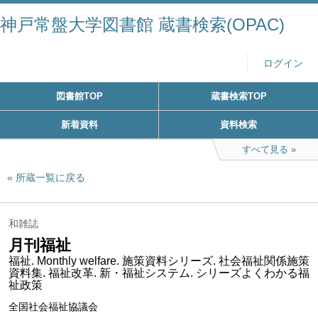
神戸常盤大学図書館 蔵書検索(OPAC)
ログイン
図書館TOP
蔵書検索TOP
新着資料
資料検索
すべて見る
所蔵一覧に戻る
和雑誌
月刊福祉
福祉. Monthly welfare. 施策資料シリーズ. 社会福祉関係施策
資料集. 福祉改革. 新・福祉システム. シリーズよくわかる福
祉政策
全国社会福祉協議会