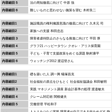
内容細目５
法の周知徹底に向けて 中原 強
内容細目６
難しいものと思わせない施策を望む 木村良二
内容細目1
施設職員の権利擁護意識の徹底に向けて 久木元 司
内容細目2
家族への支援 和田忠志
内容細目３
障害者虐待防止のさらなる推進に向けて 平田 厚
内容細目４
グラフ21 ハッピータウン クオレ・アリス保育園
内容細目５
子ども・子育て支援政策をめぐる課題 駒村康平
内容細目６
ウォッチング2012 渡辺登さん
内容細目1
礎を築いた人 調一興 蟻塚昌克
内容細目2
社会福祉の原点をひもとく 社会福祉協議会 和田敏明
内容細目３
実践 マネジメント講座 新会計基準の処理 渡邉敏夫
内容細目４
クレーム対応術 関根健夫
内容細目５
労働管理 平松和子
人と人をつなぐ実践 障害者が自立できる街をめざす 静