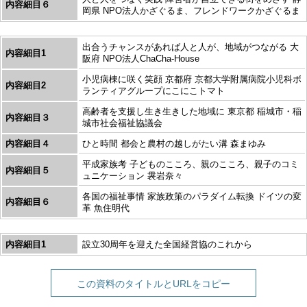
内容細目６
岡県 NPO法人かざぐるま、フレンドワークかざぐるま
出合うチャンスがあれば人と人が、地域がつながる 大
内容細目1
阪府 NPO法人ChaCha-House
小児病棟に咲く笑顔 京都府 京都大学附属病院小児科ボ
内容細目2
ランティアグループにこにこトマト
高齢者を支援し生き生きした地域に 東京都 稲城市・稲
内容細目３
城市社会福祉協議会
内容細目４
ひと時間 都会と農村の越しがたい溝 森まゆみ
平成家族考 子どものこころ、親のこころ、親子のコミ
内容細目５
ュニケーション 袰岩奈々
各国の福祉事情 家族政策のパラダイム転換 ドイツの変
内容細目６
革 魚住明代
内容細目1
設立30周年を迎えた全国経営協のこれから
この資料のタイトルとURLをコピー