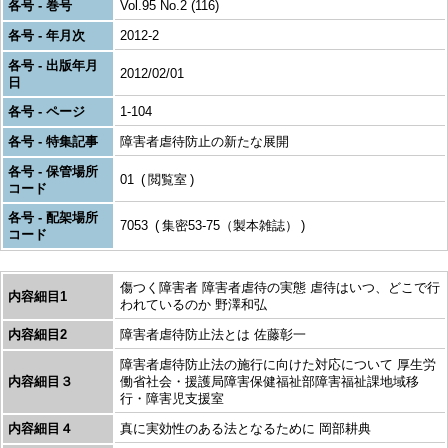
各号 - 巻号
Vol.95 No.2 (116)
各号 - 年月次
2012-2
各号 - 出版年月
2012/02/01
日
各号 - ページ
1-104
各号 - 特集記事
障害者虐待防止の新たな展開
各号 - 保管場所
01
閲覧室
コード
各号 - 配架場所
7053
集密53-75（製本雑誌）
コード
傷つく障害者 障害者虐待の実態 虐待はいつ、どこで行
内容細目1
われているのか 野澤和弘
内容細目2
障害者虐待防止法とは 佐藤彰一
障害者虐待防止法の施行に向けた対応について 厚生労
内容細目３
働省社会・援護局障害保健福祉部障害福祉課地域移
行・障害児支援室
内容細目４
真に実効性のある法となるために 岡部耕典