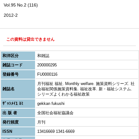
Vol.95 No.2 (116)
2012-2
この資料は貸出できません
和洋区分
和雑誌
雑誌コード
200000295
登録番号
FU0000116
月刊福祉 福祉. Monthly welfare. 施策資料シリーズ. 社
雑誌名
会福祉関係施策資料集. 福祉改革. 新・福祉システム.
シリーズよくわかる福祉政策
ｻﾞｯｼﾒｲ1 ﾖﾐ
gekkan fukushi
出 版 者
全国社会福祉協議会
発行頻度
月刊
ISSN
13416669 1341-6669