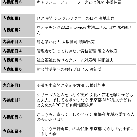
内容細目６
キャッシュ・フォー・ワークとは何か 永松伸吾
内容細目1
ひと時間 シングルファザーの日々 瀬地山角
ウオッチング2012 interview 井浩二さん 山本啓次朗さ
内容細目2
ん
内容細目３
礎を築いた人 大坂鷹司 蟻塚昌克
内容細目４
管理者が知っておきたい労務管理 尾之内敏彦
内容細目５
社会福祉におけるクレーム対応術 関根健夫
内容細目６
新会計基準への移行プロセス 渡部博
内容細目1
会議を生産的に変える方法 八幡紕芦史
シリーズ人と人をつなぐ実践 文化・芸術を軸に子ども
内容細目2
と大人、そして地域をつなぐ 東京都 NPO法人子ども
と文化のNPO子ども劇場西多摩
きょうも、寄って、しゃべって 京都府 地域を愛する人
内容細目３
の会かたりば朋
「向こう三軒両隣」の現代版 東京都 くらしのお手伝い
内容細目４
こぶしの会