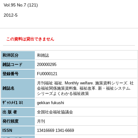
Vol.95 No.7 (121)
2012-5
この資料は貸出できません
和洋区分
和雑誌
雑誌コード
200000295
登録番号
FU0000121
月刊福祉 福祉. Monthly welfare. 施策資料シリーズ. 社
雑誌名
会福祉関係施策資料集. 福祉改革. 新・福祉システム.
シリーズよくわかる福祉政策
ｻﾞｯｼﾒｲ1 ﾖﾐ
gekkan fukushi
出 版 者
全国社会福祉協議会
発行頻度
月刊
ISSN
13416669 1341-6669