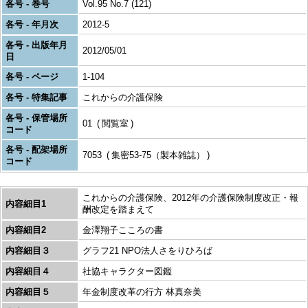
各号 - 巻号
Vol.95 No.7 (121)
各号 - 年月次
2012-5
各号 - 出版年月
2012/05/01
日
各号 - ページ
1-104
各号 - 特集記事
これからの介護保険
各号 - 保管場所
01
閲覧室
コード
各号 - 配架場所
7053
集密53-75（製本雑誌）
コード
これからの介護保険、2012年の介護保険制度改正・報
内容細目1
酬改定を踏まえて
内容細目2
金澤翔子こころの書
内容細目３
グラフ21 NPO法人さをりひろば
内容細目４
社協キャラクター図鑑
内容細目５
年金制度改革の行方 林真奈美