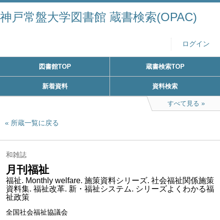
神戸常盤大学図書館 蔵書検索(OPAC)
ログイン
図書館TOP
蔵書検索TOP
新着資料
資料検索
すべて見る
所蔵一覧に戻る
和雑誌
月刊福祉
福祉. Monthly welfare. 施策資料シリーズ. 社会福祉関係施策
資料集. 福祉改革. 新・福祉システム. シリーズよくわかる福
祉政策
全国社会福祉協議会