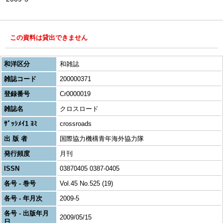
この資料は貸出できません
和洋区分
和雑誌
雑誌コード
200000371
登録番号
Cr0000019
雑誌名
クロスロード
ｻﾞｯｼﾒｲ1 ﾖﾐ
crossroads
出 版 者
国際協力機構青年海外協力隊
発行頻度
月刊
ISSN
03870405 0387-0405
各号 - 巻号
Vol.45 No.525 (19)
各号 - 年月次
2009-5
各号 - 出版年月
2009/05/15
日