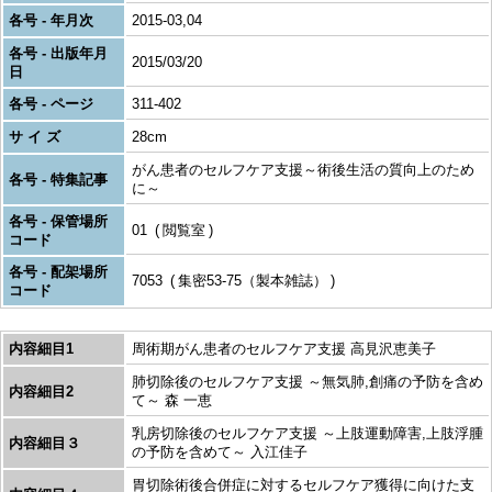
各号 - 年月次
2015-03,04
各号 - 出版年月
2015/03/20
日
各号 - ページ
311-402
サ イ ズ
28cm
がん患者のセルフケア支援～術後生活の質向上のため
各号 - 特集記事
に～
各号 - 保管場所
01
閲覧室
コード
各号 - 配架場所
7053
集密53-75（製本雑誌）
コード
内容細目1
周術期がん患者のセルフケア支援 高見沢恵美子
肺切除後のセルフケア支援 ～無気肺,創痛の予防を含め
内容細目2
て～ 森 一恵
乳房切除後のセルフケア支援 ～上肢運動障害,上肢浮腫
内容細目３
の予防を含めて～ 入江佳子
胃切除術後合併症に対するセルフケア獲得に向けた支