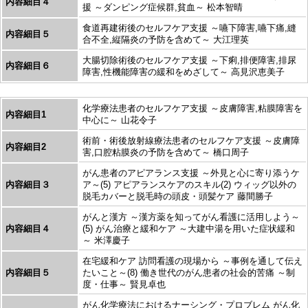
内容細目４
援 ～ダンピング症候群,貧血～ 松本智晴
食道再建術後のセルフケア支援 ～嚥下障害,嚥下痛,縫
内容細目５
合不全,縦隔炎の予防を含めて～ 大江理英
大腸切除術後のセルフケア支援 ～下痢,排便障害,排尿
内容細目６
障害,性機能障害の緩和をめざして～ 高見沢恵美子
化学療法患者のセルフケア支援 ～皮膚障害,粘膜障害を
内容細目1
中心に～ 山花令子
術前・術後放射線療法患者のセルフケア支援 ～皮膚障
内容細目2
害,口腔粘膜炎の予防を含めて～ 橋口周子
がん患者のアピアランス支援 ～外見と心に寄り添うケ
内容細目３
ア～(5) アピアランスケアのスキル(2) ウィッグ以外の
脱毛カバーと脱毛時の頭皮・頭髪ケア 藤間勝子
がんと漢方 ～漢方薬を知ってがん看護に活用しよう～
内容細目４
(5) がん治療と緩和ケア ～大建中湯を用いた症状緩和
～ 米澤慶子
在宅緩和ケア 訪問看護の現場から ～事例を通して伝え
内容細目５
たいこと～(8) 働き世代のがん患者の社会的苦痛 ～制
度・仕事～ 賢見卓也
がん化学療法におけるナーシング・プロブレム がん化