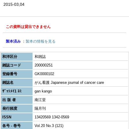
2015-03,04
この資料は貸出できません
製本済み
製本の情報を見る
和洋区分
和雑誌
雑誌コード
200000251
登録番号
GK0000102
雑誌名
がん看護 Japanese journal of cancer care
ｻﾞｯｼﾒｲ1 ﾖﾐ
gan kango
出 版 者
南江堂
発行頻度
隔月刊
ISSN
13420569 1342-0569
各号 - 巻号
Vol.20 No.3 (121)