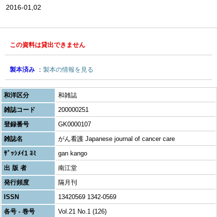
2016-01,02
この資料は貸出できません
製本済み
製本の情報を見る
和洋区分
和雑誌
雑誌コード
200000251
登録番号
GK0000107
雑誌名
がん看護 Japanese journal of cancer care
ｻﾞｯｼﾒｲ1 ﾖﾐ
gan kango
出 版 者
南江堂
発行頻度
隔月刊
ISSN
13420569 1342-0569
各号 - 巻号
Vol.21 No.1 (126)