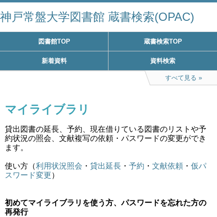
神戸常盤大学図書館 蔵書検索(OPAC)
図書館TOP
蔵書検索TOP
新着資料
資料検索
すべて見る
マイライブラリ
貸出図書の延長、予約、現在借りている図書のリストや予
約状況の照会、文献複写の依頼・パスワードの変更ができ
ます。
使い方（
利用状況照会
・
貸出延長
・
予約
・
文献依頼
・
仮パ
スワード変更
）
初めてマイライブラリを使う方、パスワードを忘れた方の
再発行