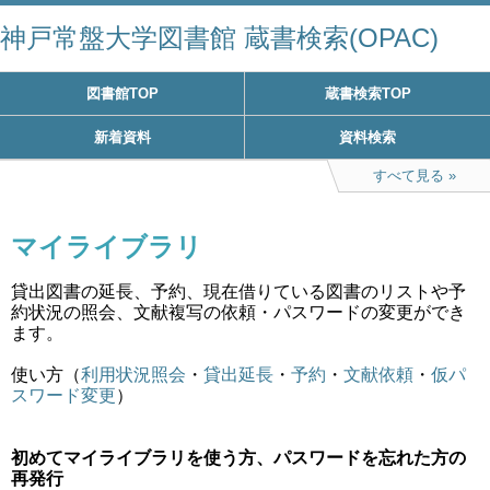
神戸常盤大学図書館 蔵書検索(OPAC)
図書館TOP
蔵書検索TOP
新着資料
資料検索
すべて見る
マイライブラリ
貸出図書の延長、予約、現在借りている図書のリストや予
約状況の照会、文献複写の依頼・パスワードの変更ができ
ます。
使い方（
利用状況照会
・
貸出延長
・
予約
・
文献依頼
・
仮パ
スワード変更
）
初めてマイライブラリを使う方、パスワードを忘れた方の
再発行